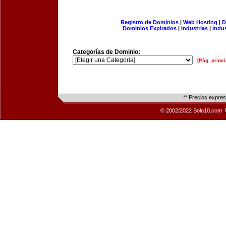
Registro de Dominios
|
Web Hosting
|
D
Dominios Expirados
|
Industrias
|
Indu
Categorías de Dominio:
[Pág. princi
** Precios expre
© 2002/2022 Solo10.com