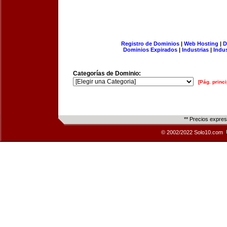
Registro de Dominios
|
Web Hosting
|
D
Dominios Expirados
|
Industrias
|
Indu
Categorías de Dominio:
[Pág. princi
** Precios expre
© 2002/2022 Solo10.com