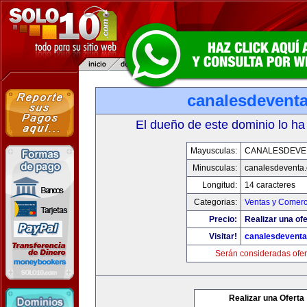
canalesdevent
El dueño de este dominio lo ha
Mayusculas:
CANALESDEVE
Minusculas:
canalesdeventa
Longitud:
14 caracteres
Categorias:
Ventas y Comerc
Precio:
Realizar una ofe
Visitar!
canalesdevent
Serán consideradas ofer
Realizar una Oferta