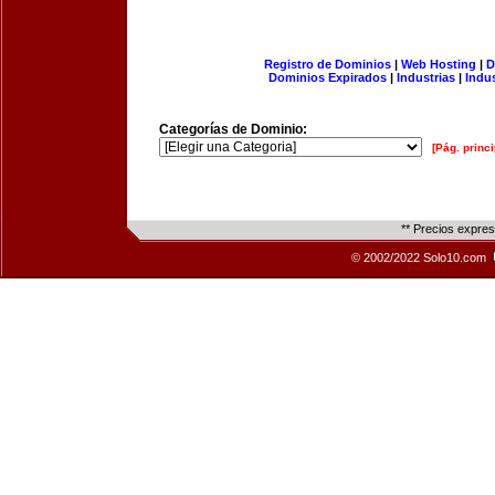
Registro de Dominios
|
Web Hosting
|
D
Dominios Expirados
|
Industrias
|
Indu
Categorías de Dominio:
[Pág. princi
** Precios expre
© 2002/2022 Solo10.com