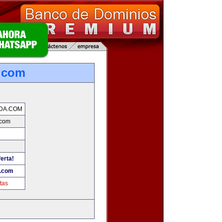
.com
DA.COM
com
erta!
.com
tas