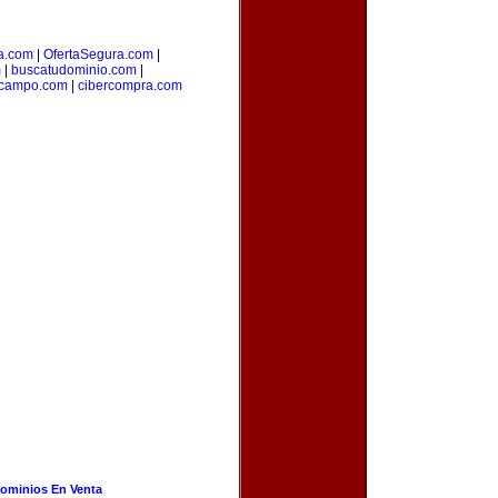
a.com
|
OfertaSegura.com
|
m
|
buscatudominio.com
|
campo.com
|
cibercompra.com
ominios En Venta