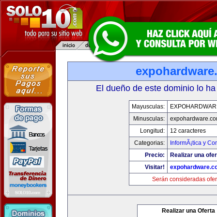
expohardware
El dueño de este dominio lo ha
Mayusculas:
EXPOHARDWAR
Minusculas:
expohardware.c
Longitud:
12 caracteres
Categorias:
InformÃ¡tica y C
Precio:
Realizar una ofer
Visitar!
expohardware.c
Serán consideradas ofer
Realizar una Oferta