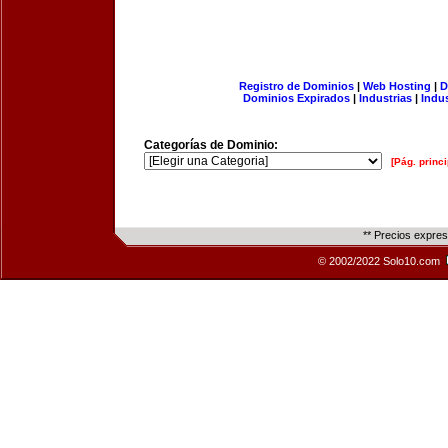
Registro de Dominios
|
Web Hosting
|
D
Dominios Expirados
|
Industrias
|
Indu
Categorías de Dominio:
[Pág. princi
** Precios expre
© 2002/2022 Solo10.com