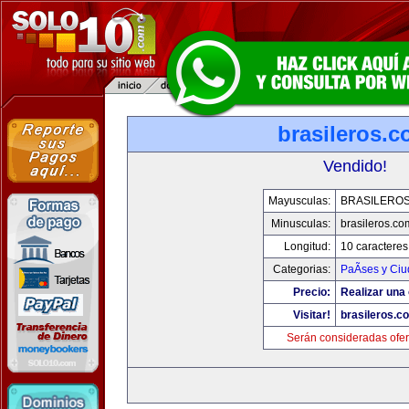
brasileros.
Vendido!
Mayusculas:
BRASILERO
Minusculas:
brasileros.co
Longitud:
10 caracteres
Categorias:
PaÃ­ses y Ci
Precio:
Realizar una 
Visitar!
brasileros.c
Serán consideradas ofer